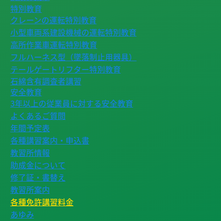
特別教育
クレーンの運転特別教育
小型車両系建設機械の運転特別教育
高所作業車運転特別教育
フルハーネス型（墜落制止用器具）
テールゲートリフター特別教育
石綿含有調査者講習
安全教育
3年以上の従業員に対する安全教育
よくあるご質問
年間予定表
各種講習案内・申込書
教習所情報
助成金について
修了証・書替え
教習所案内
各種免許講習料金
あゆみ