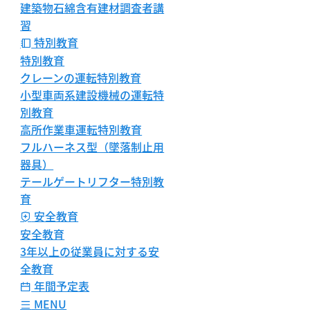
建築物石綿含有建材調査者講
習
特別教育
特別教育
クレーンの運転特別教育
小型車両系建設機械の運転特
別教育
高所作業車運転特別教育
フルハーネス型（墜落制止用
器具）
テールゲートリフター特別教
育
安全教育
安全教育
3年以上の従業員に対する安
全教育
年間予定表
MENU