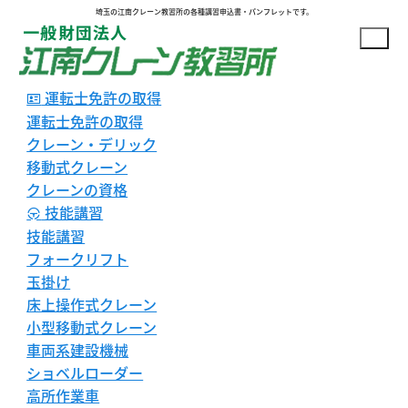
埼玉の江南クレーン教習所の各種講習申込書・パンフレットです。
運転士免許の取得
運転士免許の取得
クレーン・デリック
移動式クレーン
クレーンの資格
技能講習
技能講習
フォークリフト
玉掛け
床上操作式クレーン
小型移動式クレーン
車両系建設機械
ショベルローダー
高所作業車