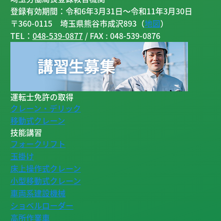
登録有効期間：令和6年3月31日～令和11年3月30日
〒360-0115 埼玉県熊谷市成沢893（
地図
）
TEL：
048-539-0877
/ FAX : 048-539-0876
運転士免許の取得
クレーン・デリック
移動式クレーン
技能講習
フォークリフト
玉掛け
床上操作式クレーン
小型移動式クレーン
車両系建設機械
ショベルローダー
高所作業車