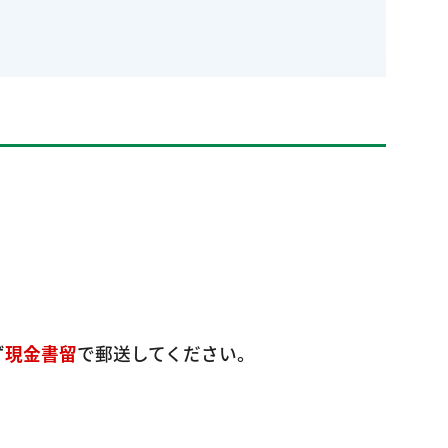
ず
現金書留
で郵送してください。