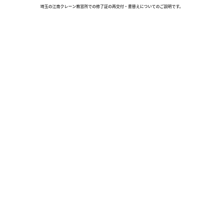
埼玉の江南クレーン教習所での修了証の再交付・書替えについてのご説明です。