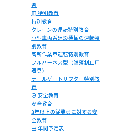
習
特別教育
特別教育
クレーンの運転特別教育
小型車両系建設機械の運転特
別教育
高所作業車運転特別教育
フルハーネス型（墜落制止用
器具）
テールゲートリフター特別教
育
安全教育
安全教育
3年以上の従業員に対する安
全教育
年間予定表