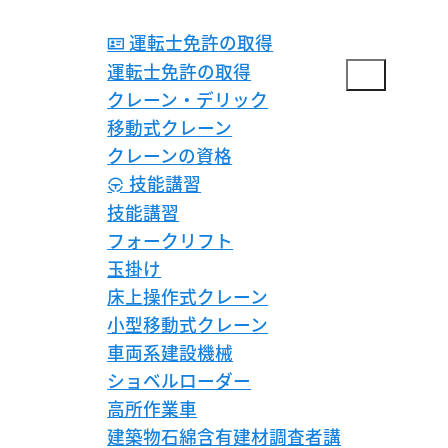
運転士免許の取得
運転士免許の取得
クレーン・デリック
移動式クレーン
クレーンの資格
技能講習
技能講習
フォークリフト
玉掛け
床上操作式クレーン
小型移動式クレーン
車両系建設機械
ショベルローダー
高所作業車
建築物石綿含有建材調査者講