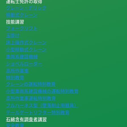
運転士免許の取得
クレーン・デリック
移動式クレーン
技能講習
フォークリフト
玉掛け
床上操作式クレーン
小型移動式クレーン
車両系建設機械
ショベルローダー
高所作業車
特別教育
クレーンの運転特別教育
小型車両系建設機械の運転特別教育
高所作業車運転特別教育
フルハーネス型（墜落制止用器具）
テールゲートリフター特別教育
石綿含有調査者講習
安全教育